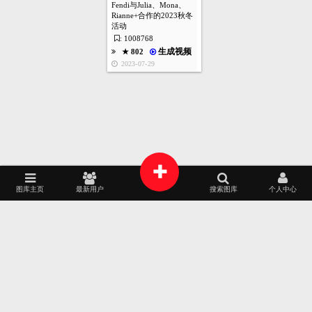
7
张
Fendi与Julia、Mona、
Rianne+合作的2023秋冬
活动
: 1008768
生成视频
★ 418
首页
图库
酷站
矢量
高清
模板
建站
生成视频
★ 802
2023-10-25
2023-07-29
11
张
+
生成视频
★ 644
图库主页
最新用户
搜索图库
个人中心
2023-10-17
11
2025
2024
AI源文件
艺术摄影
家居建筑
AI作画
张
包装设计
时装展示
APP界面
工业设计
2023
2022
生成视频
★ 1010
品牌专区
插画艺术
平面设计
韩国素材
2023-09-16
2021
2020
标志徽标