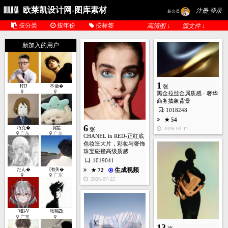
欧莱凯设计网-图库素材
注册 登录
新会员
按分类
按年份
按标签
高清图 ↓
源文件 ↓
新加入的用户
1
HTJ
不做�
张
5
张
黑金拉丝金属质感 - 奢华
商务抽象背景
: 1018248
★ 54
生成视频
★ 91
6
巧克�
貟笙
2026-03-11
张
广东
广东
2025-11-03
CHANEL in RED-正红底
色妆造大片，彩妆与奢饰
13
珠宝碰撞高级质感
张
: 1019041
生成视频
だん�
[有关�
★ 72
广东
2026-07-22
生成视频
★ 235
2025-08-02
12
Vill-V
张張Zh
张
广东
13