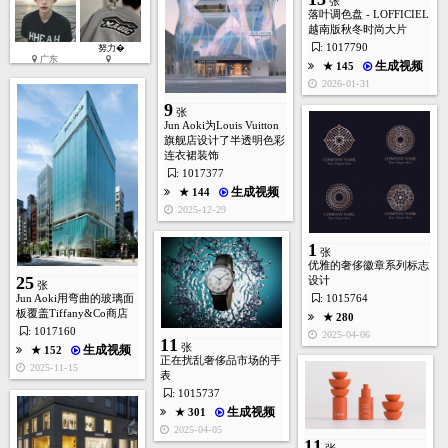
张
落叶调色盘 - LOFFICIEL
越南版秋冬时尚大片
: 1017790
努力�
生成视频
★ 318
广东
生成视频
★ 145
2025-06-19
2026-01-31
9
张
Jun Aoki为Louis Vuitton
旗舰店设计了半透明色彩
连衣裙装饰
: 1017377
生成视频
★ 144
2025-12-29
1
张
1
张
优雅的奢侈徽章系列标志
25
设计
张
★ 280
: 1015764
Jun Aoki用弯曲的玻璃面
2025-04-06
板覆盖Tiffany&Co商店
★ 280
: 1017160
2025-04-06
11
张
生成视频
★ 152
正在扰乱奢侈品市场的手
2025-11-15
表
: 1015737
生成视频
★ 301
2025-04-05
11
张
11