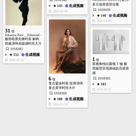
: 1018540
多元妆容造型合集
生成视频
★ 145
: 1018439
2026-04-06
生成视频
★ 140
2026-03-30
31
张
Johanna Parv _ Editorial -
极简暗黑先锋时装 解构
13
剪裁演绎高级感时尚大片
张
: 1018385
生成视频
★ 152
1
张
2026-03-25
双视角纯白圆领 T 恤 极
简版型呈现基础款百搭质
感
生成视频
★ 156
6
: 1018305
2026-02-25
张
复古鎏金时装 纹身演绎
★ 105
复古美学时尚大片
2026-03-17
: 1018369
首页
图库
酷站
矢量
高清
模板
建站
生成视频
★ 180
2026-03-24
1
张