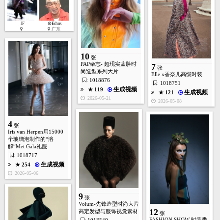
6
张
JF
☮Echos
广东
生成视频
★ 159
10
张
2026-03-07
PAP杂志- 超现实蓝脸时
7
张
尚造型系列大片
Elle x香奈儿高级时装
: 1018876
: 1018751
生成视频
★ 119
生成视频
★ 121
2026-05-21
2026-05-08
4
张
Iris van Herpen用15000
个玻璃泡制作的“溶
解”Met Gala礼服
31
张
: 1018717
生成视频
★ 254
2026-05-06
生成视频
★ 146
9
张
2026-02-28
Volum-先锋造型时尚大片
12
高定发型与服饰视觉素材
张
FASHION SHOW 时装秀-