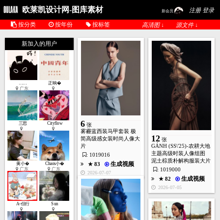
欧莱凯设计网-图库素材
注册 登录
新会员
按分类
按年份
按标签
高清图 ↓
源文件 ↓
新加入的用户
1
……
正晌�
张
广东
6
★ 105
三思
Cityflow
张
雾霾蓝西装马甲套装 极
2026-03-17
12
简高级感女装时尚人像大
张
片
GÁNH (SS\'25)-农耕大地
主题高级时装人像组图
: 1019016
泥土棕质朴解构服装大片
生成视频
黄小�
Chaos小�
★ 83
广东
广东
: 1019000
2026-07-07
生成视频
★ 82
2026-07-05
A~但行
Sun