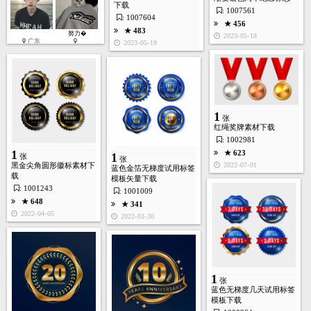
1
张
下载
: 1007561
: 1007604
★ 456
★ 483
努力�
2023-05-18
★ 597
广东
2023-05-19
2022-03-11
1
张
红绳奖牌素材下载
: 1002981
1
★ 623
1
1
张
张
张
黑金尖角圆形徽标素材下
2022-07-01
蓝色金箔无梯度试用标签
载
模板矢量下载
: 1001243
: 1001009
★ 489
★ 648
★ 341
2022-02-26
2022-04-05
2022-03-30
1
张
蓝色无梯度几天试用标签
模板下载