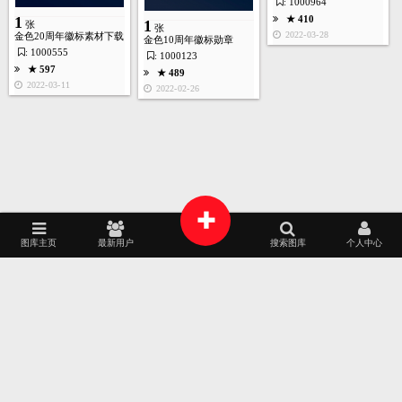
1
: 1000964
张
1
★ 410
1
张
张
2022-03-28
金色20周年徽标素材下载
金色10周年徽标勋章
: 1000555
: 1000123
首页
图库
酷站
矢量
高清
模板
建站
★ 1120
★ 597
★ 489
2022-01-24
2022-03-11
2022-02-26
+
1
张
图库主页
最新用户
搜索图库
个人中心
2025
2024
AI源文件
艺术摄影
家居建筑
AI作画
★ 760
2022-01-21
包装设计
时装展示
APP界面
工业设计
2023
2022
品牌专区
插画艺术
平面设计
韩国素材
2021
2020
标志徽标
13
张