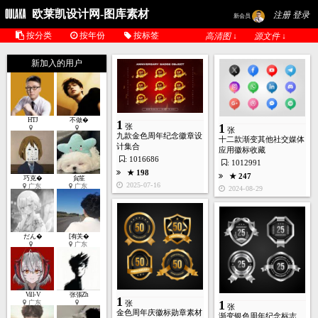
欧莱凯设计网-图库素材
注册 登录
新会员
按分类
按年份
按标签
高清图 ↓
源文件 ↓
新加入的用户
HTJ
不做�
1
1
张
张
九款金色周年纪念徽章设
十二款渐变其他社交媒体
1
计集合
应用徽标收藏
张
: 1016686
: 1012991
★ 198
★ 247
巧克�
貟笙
2025-07-16
广东
广东
2024-08-29
★ 410
2022-03-28
だん�
[有关�
广东
Vill-V
张張Zh
1
1
张
广东
张
金色周年庆徽标勋章素材
渐变银色周年纪念标志