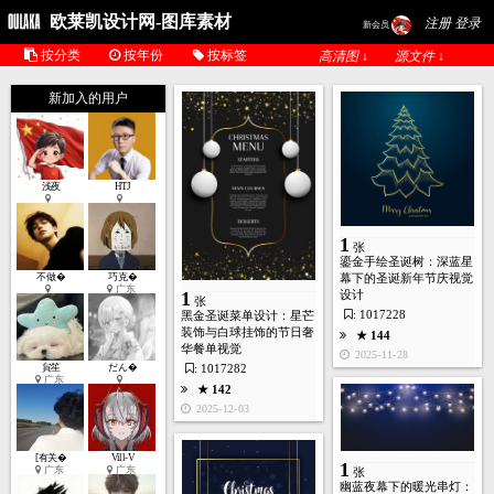
欧莱凯设计网-图库素材
注册 登录
新会员
按分类
按年份
按标签
高清图 ↓
源文件 ↓
新加入的用户
浅夜
HTJ
1
张
鎏金手绘圣诞树：深蓝星
不做�
巧克�
幕下的圣诞新年节庆视觉
1
张
广东
设计
1
张
: 1017228
黑金圣诞菜单设计：星芒
装饰与白球挂饰的节日奢
★ 144
华餐单视觉
2025-11-28
★ 334
貟笙
だん�
: 1017282
2024-12-23
广东
★ 142
2025-12-03
1
[有关�
Vill-V
张
1
广东
广东
张
幽蓝夜幕下的暖光串灯：