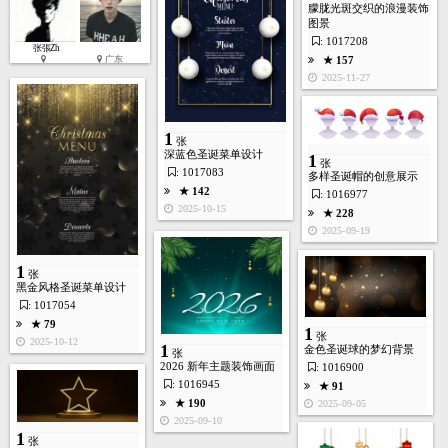
朦胧光斑交织的浪漫装饰
★ 268
图景
2024-12-23
: 1017208
张張Zh
★ 157
广东
2025-11-27
1
张
深蓝色圣诞菜单设计
1
张
: 1017083
多样圣诞帽的创意展示
★ 142
: 1016977
2025-10-15
★ 228
2025-09-19
1
张
1
张
黑金风格圣诞菜单设计
★ 201
: 1017054
2024-12-19
★ 79
1
张
2025-10-12
1
金色圣诞球的梦幻背景
张
2026 新年主题装饰画面
: 1016900
: 1016945
★ 91
★ 190
2025-09-05
2025-09-10
1
1
张
张