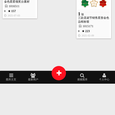
金色星星领奖台素材
: 1016511
★ 157
1
★ 213
张
2025-07-03
三款圣诞节销售星形金色
2024-12-19
边框标签
: 1015171
首页
图库
酷站
矢量
高清
模板
建站
★ 223
2025-02-09
1
张
★ 183
2024-12-18
+
图库主页
最新用户
搜索图库
个人中心
2025
2024
AI源文件
艺术摄影
家居建筑
AI作画
包装设计
时装展示
APP界面
工业设计
2023
2022
1
张
品牌专区
插画艺术
平面设计
韩国素材
2021
2020