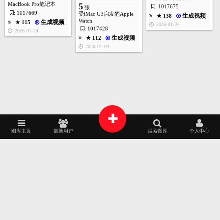
MacBook Pro笔记本
5
: 1017675
张
: 1017669
受iMac G3启发的Apple
生成视频
★ 138
Watch
生成视频
★ 115
2026-01-24
: 1017428
2026-01-24
首页
图库
酷站
矢量
高清
模板
建站
生成视频
★ 112
1
张
2026-01-04
★ 99
2026-03-18
+
图库主页
最新用户
搜索图库
个人中心
2025
2024
AI源文件
艺术摄影
家居建筑
AI作画
1
张
包装设计
时装展示
APP界面
工业设计
2023
2022
★ 64
品牌专区
插画艺术
平面设计
韩国素材
2026-03-17
2021
2020
标志徽标