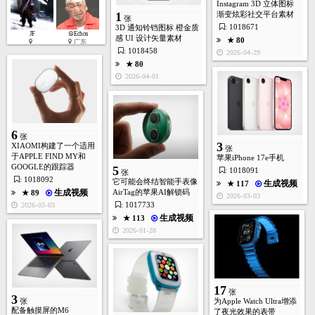
Instagram 3D 立体图标
1
渐变炫彩社交平台素材
张
: 1018671
3D 通知铃铛图标 橙金质
JF
☮Echos
感 UI 设计矢量素材
★ 80
★ 112
广东
: 1018458
2026-04-29
2026-03-22
★ 80
2026-04-01
6
张
3
XIAOMI构建了一个适用
张
于APPLE FIND MY和
苹果iPhone 17e手机
GOOGLE的跟踪器
5
: 1018091
张
: 1018092
它可能会终结智能手表像
生成视频
★ 117
AirTag的苹果AI解锁码
生成视频
★ 89
2026-03-03
1
张
: 1017733
2026-03-03
生成视频
★ 113
2026-01-28
★ 126
2026-03-18
17
张
3
张
为Apple Watch Ultra增添
配备触摸屏的M6
了夜光效果的表带