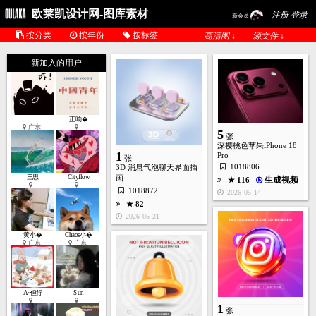
欧莱凯设计网-图库素材
注册 登录
新会员
按分类
按年份
按标签
高清图 ↓
源文件 ↓
新加入的用户
……
正晌�
广东
5
张
1
深樱桃色苹果iPhone 18
张
1
Pro
张
: 1018806
3D 消息气泡聊天界面插
三思
Cityflow
画
生成视频
★ 116
: 1018872
2026-05-14
★ 80
★ 82
2026-04-01
2026-05-21
黄小�
Chaos小�
广东
广东
A~但行
Sun
1
张
1
张