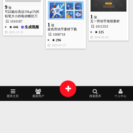
9
张
可以输出高达10kgf力的
1
铅笔大小的电动螺丝刀
★ 361
张
五一劳动节海报素材
: 1010187
2022-08-04
1
张
: 1011353
生成视频
★ 446
蓝色劳动节素材下载
★ 225
2023-12-25
: 1008718
首页
图库
酷站
矢量
高清
模板
建站
2024-05-01
★ 296
2023-07-27
1
张
★ 364
2022-08-01
1
+
张
图库主页
最新用户
搜索图库
个人中心
★ 325
2025
2024
AI源文件
艺术摄影
家居建筑
AI作画
2022-07-25
1
张
包装设计
时装展示
APP界面
工业设计
2023
2022
品牌专区
插画艺术
平面设计
韩国素材