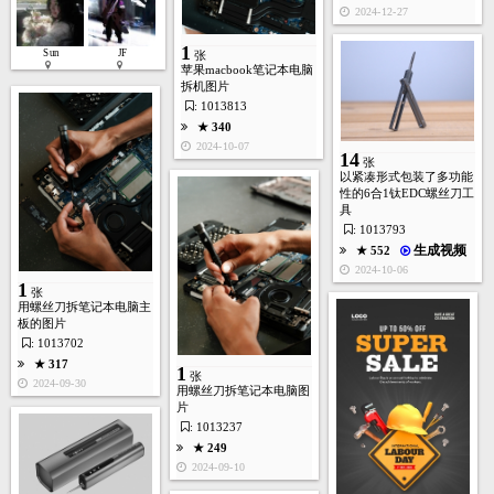
2024-12-27
1
Sun
JF
张
苹果macbook笔记本电脑
1
张
拆机图片
: 1013813
★ 340
2024-10-07
★ 584
14
张
2023-07-23
以紧凑形式包装了多功能
性的6合1钛EDC螺丝刀工
具
: 1013793
生成视频
★ 552
2024-10-06
1
张
1
张
用螺丝刀拆笔记本电脑主
板的图片
★ 437
: 1013702
2022-08-17
★ 317
1
张
2024-09-30
用螺丝刀拆笔记本电脑图
片
: 1013237
★ 249
2024-09-10
1
张