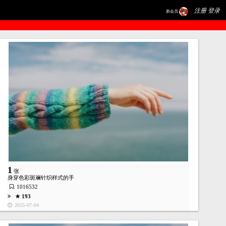
注册 登录
新会员
1
张
身穿色彩斑斓针织样式的手
: 1016532
★ 193
2025-07-04