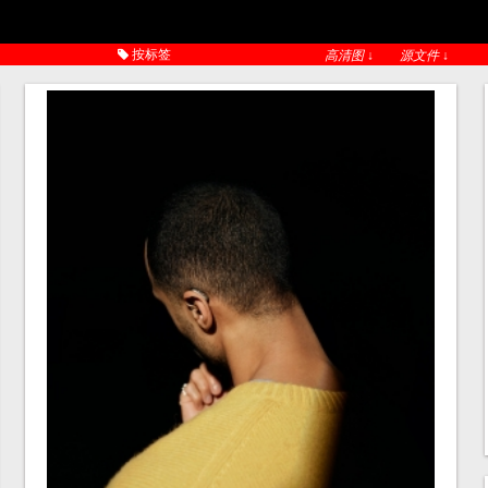
按标签
高清图 ↓
源文件 ↓