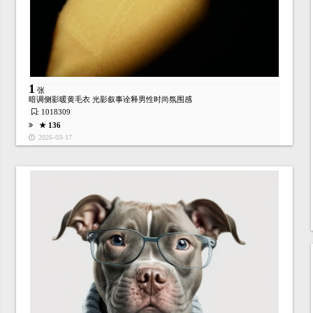
1
张
暗调侧影暖黄毛衣 光影叙事诠释男性时尚氛围感
: 1018309
★ 136
2026-03-17