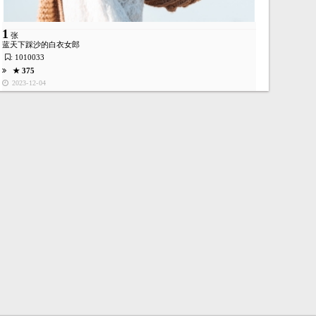
1
张
蓝天下踩沙的白衣女郎
: 1010033
★ 375
2023-12-04