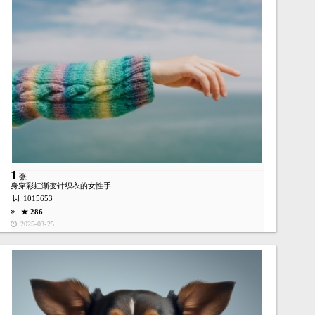
1
张
身穿彩虹渐变针织衣的女性手
: 1015653
★ 286
2025-03-25