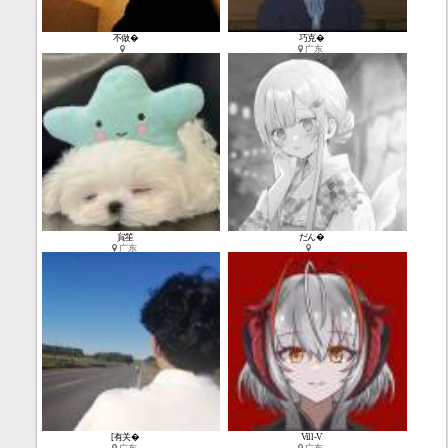
不做�
巧克�
广东
貟笙
だん�
广东
1
张
[有关�
Vill-V
★ 602