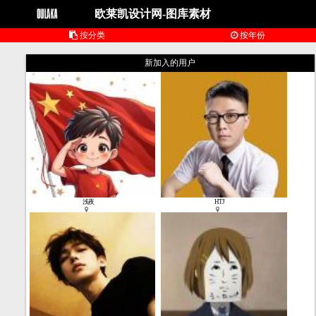
欧莱凯设计网-图库素材
按分类
按年份
新加入的用户
1
张
浅夜
HTJ
★ 406
2023-07-24