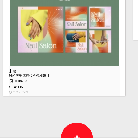
1
张
时尚美甲店宣传单模板设计
: 1008767
★ 446
首页
图库
酷站
矢量
高清
模板
建站
2023-07-29