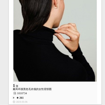
1
张
★ 375
2023-06-05
1
张
戴耳环摸黑色毛衣领的女性背部图
: 1010734
★ 261
2024-03-06