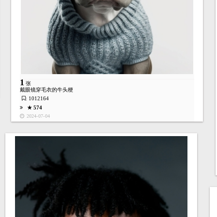
1
张
戴眼镜穿毛衣的牛头梗
: 1012164
★ 574
2024-07-04