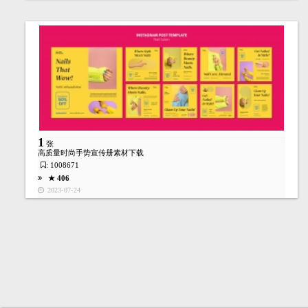
10
张
生成视频
★ 546
1
张
2023-04-13
高质量时尚手势宣传册素材下载
: 1008671
★ 406
2023-07-24
1
张