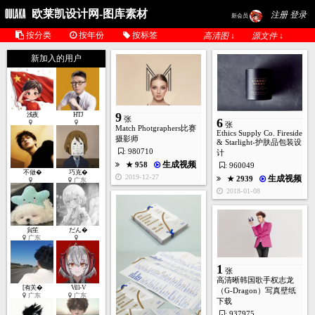
欧莱凯设计网-图库素材
注册 登录
新会员
按分类
按年份
按标签
高清图 ↓
源文件 ↓
新加入的用户
9
浅夜
HTJ
张
6
张
Match Photgraphers比赛
Ethics Supply Co. Fireside
摄影师
& Starlight-护肤品包装设
: 980710
计
生成视频
★ 958
: 960049
不做�
巧克�
2019-12-27
生成视频
★ 2939
广东
2018-01-08
貟笙
だん�
广东
1
张
高清晰韩国歌手权志龙
[有关�
Vill-V
（G-Dragon）写真壁纸
广东
广东
下载
: 937975