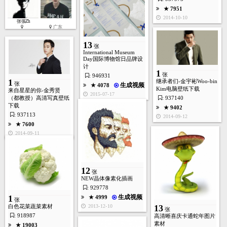
★ 7951
2014-10-10
张張Zh
广东
13
张
International Museum
Day国际博物馆日品牌设
计
1
张
: 946931
1
继承者们-金宇彬Woo-bin
张
生成视频
★ 4078
Kim电脑壁纸下载
来自星星的你-金秀贤
2015-07-17
（都教授）高清写真壁纸
: 937140
下载
★ 9402
: 937113
2014-09-12
★ 7600
2014-09-11
12
张
NEW晶体像素化插画
: 929778
生成视频
1
★ 4999
张
2013-12-10
13
白色花菜蔬菜素材
张
: 918987
高清晰喜庆卡通蛇年图片
素材
★ 19003