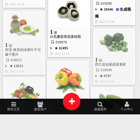
: 919290
2012-12-26
生成视
★ 20446
频
2013-01-09
1
张
白色蘑菇香菇素材图
: 918976
1
张
首页
图库
酷站
矢量
高清
模板
建站
★ 42495
茶语-唯美的绿茶叶子与
2012-12-25
罐子图片
1
: 918953
张
西兰花包菜蔬菜素材
★ 13653
: 918949
2012-12-24
★ 9797
2012-12-24
+
1
张
三色辣椒蔬菜壁纸
图库主页
最新用户
搜索图库
个人中心
1
: 918944
张
唯美的蔬菜水果酒类素材
★ 7109
1
张
2025
2024
AI源文件
艺术摄影
家居建筑
AI作画
图
2012-12-23
绿色蔬菜-苦瓜壁纸
: 918938
: 918934
★ 12694
包装设计
时装展示
APP界面
工业设计
★ 10401
2023
2022
2012-12-23